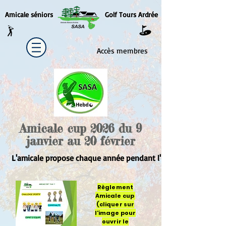
Amicale séniors
Golf Tours Ardrée
Accès membres
Amicale cup 2026 du 9
janvier au 20 février
L'amicale propose chaque année pendant l'hiver à ses membre
Règlement
Amicale cup
(cliquer sur
l'image pour
ouvrir le