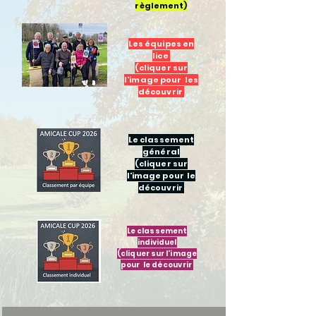
règlement)
Les équipes en
lice
(cliquer sur
l'image pour les
découvrir
Le classement
général
(cliquer sur
l'image pour le
découvrir
Le classement
individuel
(cliquer sur l'image
pour le découvrir